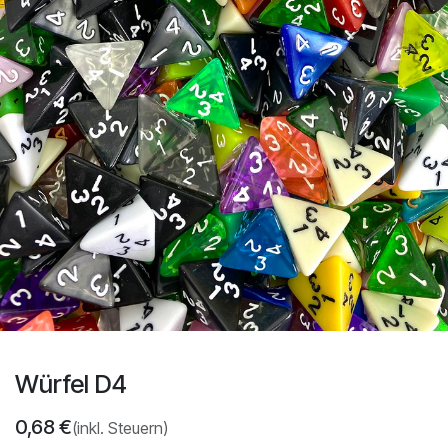
Würfel D4
0,68
€
(inkl. Steuern)