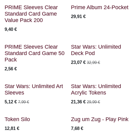
Nicht vorrätig
PRIME Sleeves Clear
Prime Album 24-Pocket
Standard Card Game
29,91
€
Value Pack 200
9,40
€
Sale
PRIME Sleeves Clear
Star Wars: Unlimited
Standard Card Game 50
Deck Pod
Pack
23,07
€
32,99
€
2,56
€
Sale
Nicht vorrätig
Star Wars: Unlimited Art
Star Wars: Unlimited
Sleeves
Acrylic Tokens
5,12
€
21,36
€
7,99
€
29,99
€
Nicht vorrätig
Token Silo
Zug um Zug - Play Pink
12,81
€
7,68
€