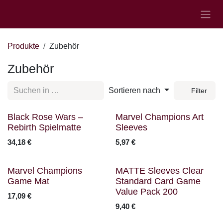
Zum Inhalt springen
Produkte
Zubehör
Zubehör
Sortieren nach
Filter
Nicht vorrätig
Black Rose Wars –
Marvel Champions Art
Rebirth Spielmatte
Sleeves
34,18
€
5,97
€
Marvel Champions
MATTE Sleeves Clear
Game Mat
Standard Card Game
Value Pack 200
17,09
€
9,40
€