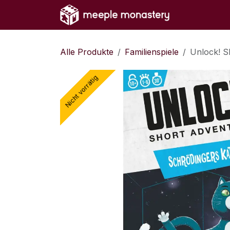
Zum Inhalt springen
Home
Sh
Alle Produkte
Familienspiele
Unlock! S
Nicht vorrätig
Nicht vorrätig