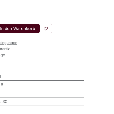
In den Warenkorb
edingungen
rantie
age
1
:
6
)
:
30