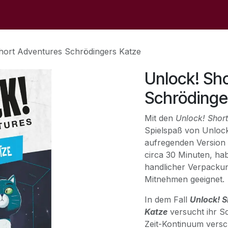
op
Sale
Der Laden
Veranstaltungen
Kontaktieren S
hort Adventures Schrödingers Katze
Unlock! Sh
Schrödinge
Mit den
Unlock! Shor
Spielspaß von Unlock
aufregenden Version 
circa 30 Minuten, ha
handlicher Verpackun
Mitnehmen geeignet.
In dem Fall
Unlock! S
Katze
versucht ihr S
Zeit-Kontinuum versc