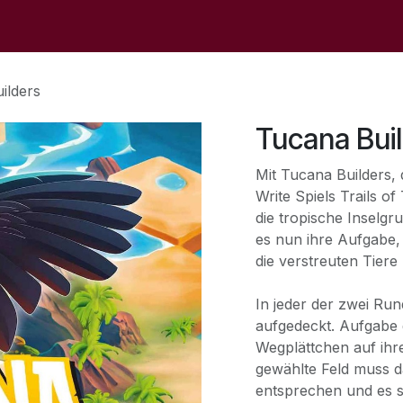
op
Sale
Der Laden
Veranstaltungen
Kontaktieren S
ilders
Tucana Bui
Mit Tucana Builders,
Write Spiels Trails o
die tropische Inselg
es nun ihre Aufgabe,
die verstreuten Tiere
In jeder der zwei Ru
aufgedeckt. Aufgabe d
Wegplättchen auf ihr
gewählte Feld muss d
entsprechen und es s