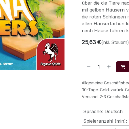
über die die Tiere n
mit gelben Häusern 
die roten Schlangen 
allen Häuserfarben ko
nach Hause führen ka
25,63
€
(inkl. Steuern)
Allgemeine Geschäftsb
30-Tage-Geld-zurück-Ga
Versand: 2-3 Geschäftst
Sprache
:
Deutsch
Spieleranzahl (min)
: