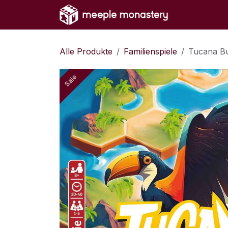
Zum Inhalt springen
Home
Sh
Alle Produkte
Familienspiele
Tucana Bu
Sale
Sale