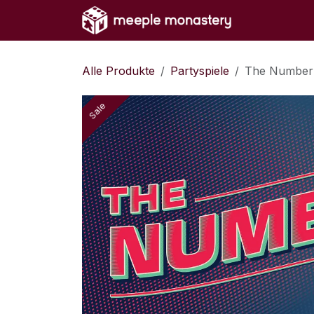
Zum Inhalt springen
Home
Sh
Alle Produkte
Partyspiele
The Number
Sale
Sale