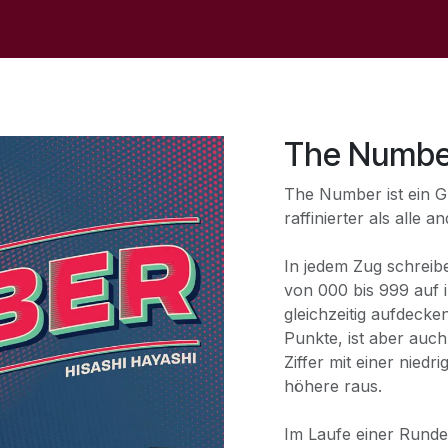
op
Sale
Der Laden
Veranstaltungen
Kontaktieren S
The Numbe
The Number ist ein Gl
raffinierter als alle
In jedem Zug schreib
von 000 bis 999 auf 
gleichzeitig aufdeck
Punkte, ist aber auch
Ziffer mit einer nied
höhere raus.
Im Laufe einer Runde