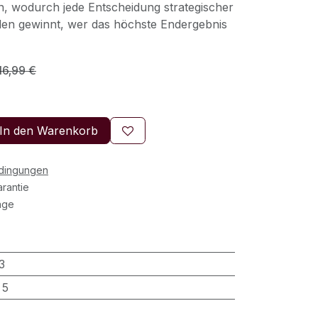
, wodurch jede Entscheidung strategischer
den gewinnt, wer das höchste Endergebnis
16,99
€
In den Warenkorb
edingungen
rantie
age
3
:
5