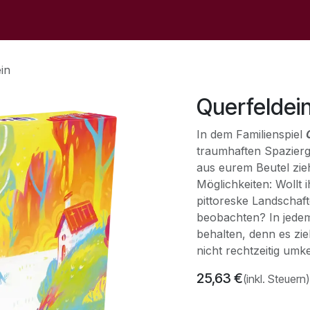
op
Sale
Der Laden
Veranstaltungen
Kontaktieren S
in
Querfeldei
In dem Familienspiel
traumhaften Spazierg
aus eurem Beutel zieh
Möglichkeiten: Wollt
pittoreske Landschaft
beobachten? In jedem 
behalten, denn es zi
nicht rechtzeitig umk
25,63
€
(inkl. Steuern)