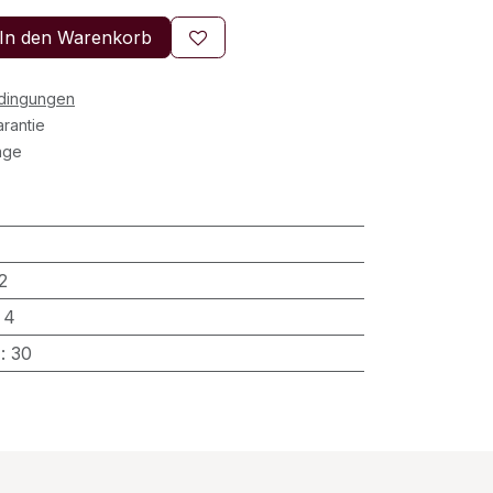
In den Warenkorb
edingungen
rantie
age
2
:
4
)
:
30