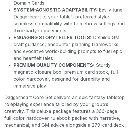
Domain Cards
SYSTEM-AGNOSTIC ADAPTABILITY:
Easily tune
Daggerheart to your table’s preferred style;
seamless compatibility with homebrew settings and
third-party supplements
ENGAGING STORYTELLER TOOLS:
Detailed GM
craft guidance, encounter planning frameworks,
and evocative world-building prompts to fuel epic
and heartfelt tales
PREMIUM QUALITY COMPONENTS:
Sturdy
magnetic-closure box, premium card stock, full-
color hardcover, designed for durability and
immersive play
Daggerheart Core Set delivers an epic fantasy tabletop
roleplaying experience tailored by your group’s
creativity. This deluxe package features a 366-page
full-color hardcover rulebook packed with narrative,
mechanical, and GM advice alongside a 279-card deck