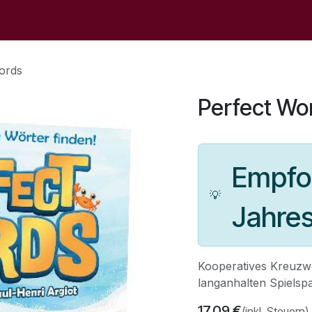
op
Sale
Der Laden
Veranstaltungen
Kontaktieren S
ords
Perfect Wo
Empfoh
💡
Jahre
Kooperatives Kreuzwo
langanhalten Spielsp
17,09
€
(inkl. Steuern)