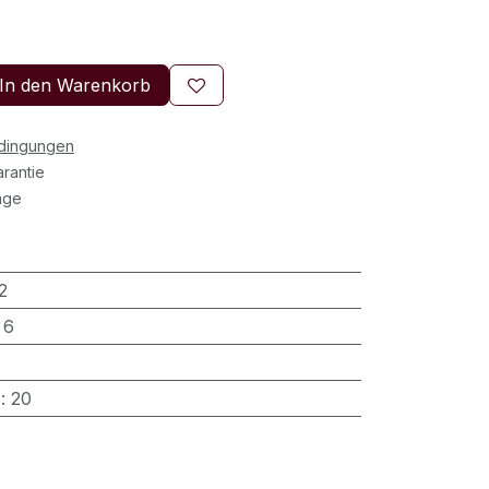
In den Warenkorb
edingungen
rantie
age
2
:
6
)
:
20