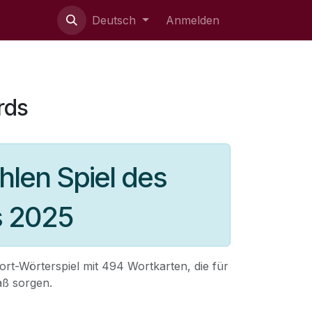
ie uns
Deutsch
Anmelden
rds
len Spiel des
s 2025
rt-Wörterspiel mit 494 Wortkarten, die für
aß sorgen.