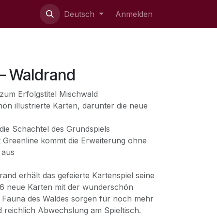
ie uns
Deutsch
Anmelden
– Waldrand
zum Erfolgstitel Mischwald
n illustrierte Karten, darunter die neue
n die Schachtel des Grundspiels
ut Greenline kommt die Erweiterung ohne
 aus
and erhält das gefeierte Kartenspiel seine
36 neue Karten mit der wunderschön
und Fauna des Waldes sorgen für noch mehr
d reichlich Abwechslung am Spieltisch.