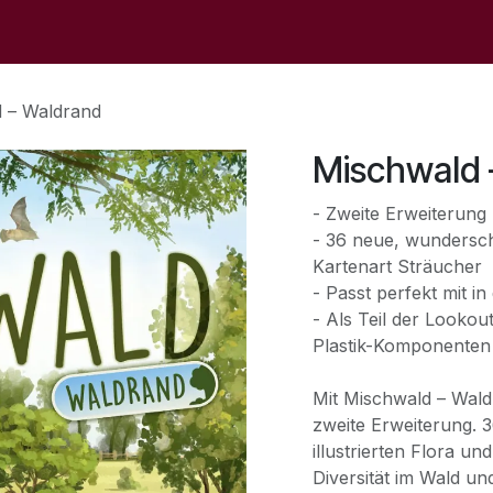
op
Sale
Der Laden
Veranstaltungen
Kontaktieren S
 – Waldrand
Mischwald 
- Zweite Erweiterung 
- 36 neue, wunderschö
Kartenart Sträucher
- Passt perfekt mit i
- Als Teil der Looko
Plastik-Komponenten
Mit Mischwald – Waldr
zweite Erweiterung. 
illustrierten Flora 
Diversität im Wald un