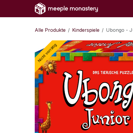
Zum Inhalt springen
Home
Sh
Alle Produkte
Kinderspiele
Ubongo - J
Nicht vorrätig
Nicht vorrätig