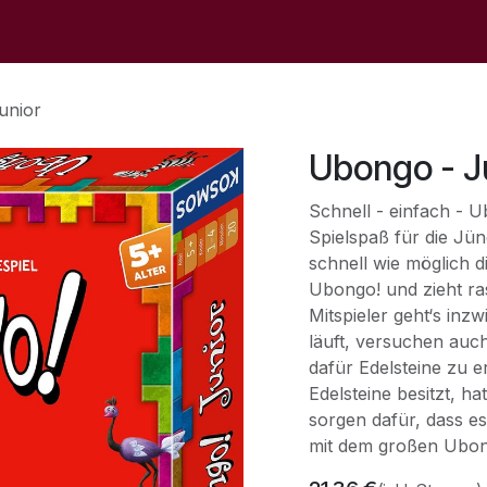
op
Sale
Der Laden
Veranstaltungen
Kontaktieren S
unior
Ubongo - J
Schnell - einfach - Ub
Spielspaß für die Jüng
schnell wie möglich di
Ubongo! und zieht ra
Mitspieler geht‘s inz
läuft, versuchen auch 
dafür Edelsteine zu e
Edelsteine besitzt, h
sorgen dafür, dass e
mit dem großen Ubon