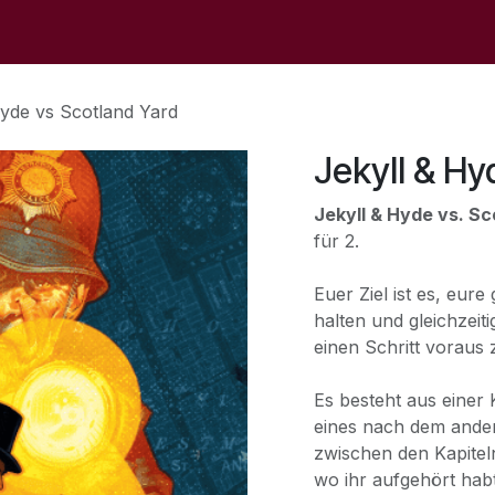
op
Sale
Der Laden
Veranstaltungen
Kontaktieren S
Hyde vs Scotland Yard
Jekyll & Hy
Jekyll & Hyde vs. Sc
für 2.
Euer Ziel ist es, eure
halten und gleichzeit
einen Schritt voraus 
Es besteht aus einer
eines nach dem andere
zwischen den Kapitel
wo ihr aufgehört habt