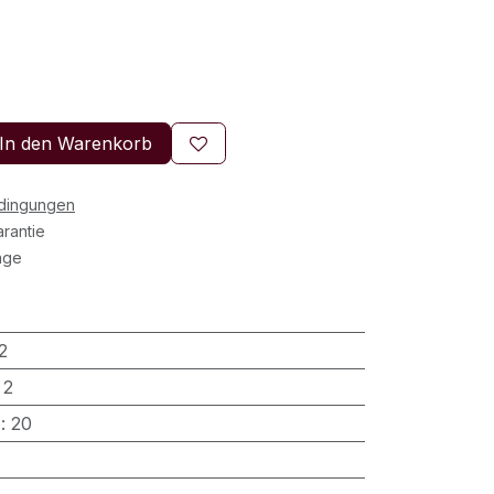
In den Warenkorb
edingungen
rantie
age
2
:
2
)
:
20