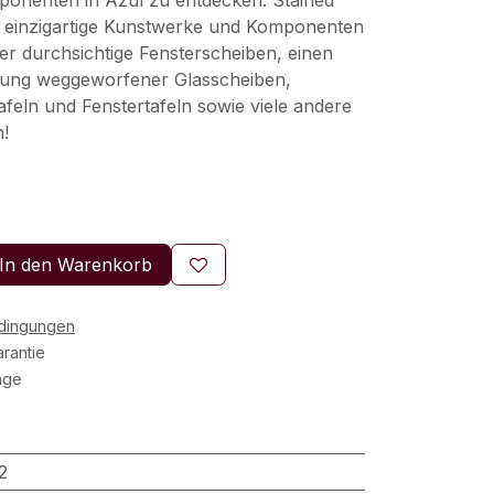
onenten in Azul zu entdecken: Stained
e einzigartige Kunstwerke und Komponenten
er durchsichtige Fensterscheiben, einen
ung weggeworfener Glasscheiben,
tafeln und Fenstertafeln sowie viele andere
!
In den Warenkorb
edingungen
rantie
age
2