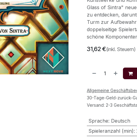
Kunstwerke und Komp
Glass of Sintra" neu
zu entdecken, darunt
Turm zur Aufbewahr
doppelseitige Spieler
schöne Komponenten
31,62
€
(inkl. Steuern)
Allgemeine Geschäftsb
30-Tage-Geld-zurück-Ga
Versand: 2-3 Geschäftst
Sprache
:
Deutsch
Spieleranzahl (min)
: