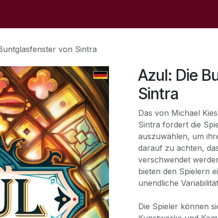
op
Sale
Der Laden
Veranstaltungen
Kontaktieren S
Buntglasfenster von Sintra
Azul: Die B
Sintra
Das von Michael Kiesl
Sintra fordert die Spi
auszuwählen, um ihre
darauf zu achten, da
verschwendet werden.
bieten den Spielern 
unendliche Variabilitä
Die Spieler können si