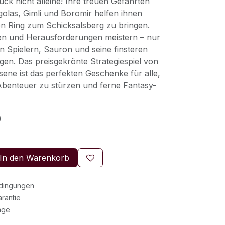
ück nicht alleine! Ihre treuen Gefährten
golas, Gimli und Boromir helfen ihnen
len Ring zum Schicksalsberg zu bringen.
en und Herausforderungen meistern – nur
n Spielern, Sauron und seine finsteren
gen. Das preisgekrönte Strategiespiel von
e ist das perfekten Geschenke für alle,
n Abenteuer zu stürzen und ferne Fantasy-
)
In den Warenkorb
edingungen
rantie
age