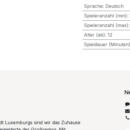
Sprache
:
Deutsch
Spieleranzahl (min)
:
Spieleranzahl (max)
Alter (ab)
:
12
Spieldauer (Minuten
N
tadt Luxemburgs sind wir das Zuhause
begeisterte der Großregion. Mit