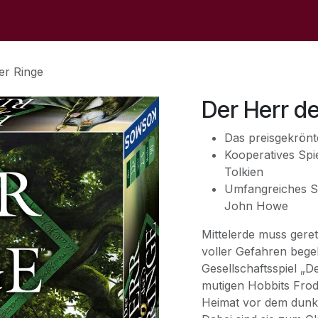
op
Sale
Der Laden
Veranstaltungen
Kontaktieren S
er Ringe
Der Herr de
Das preisgekrönte
Kooperatives Spie
Tolkien
Umfangreiches Spi
John Howe
Mittelerde muss geret
voller Gefahren begeb
Gesellschaftsspiel „D
mutigen Hobbits Frod
Heimat vor dem dunk