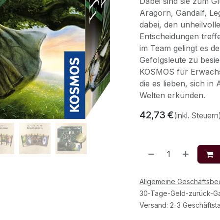
Dabei sind sie zum Gl
Aragorn, Gandalf, Le
dabei, den unheilvol
Entscheidungen treff
im Team gelingt es de
Gefolgsleute zu besie
KOSMOS für Erwachsen
die es lieben, sich i
Welten erkunden.
42,73
€
(inkl. Steuern
Allgemeine Geschäftsb
30-Tage-Geld-zurück-Ga
Versand: 2-3 Geschäftst