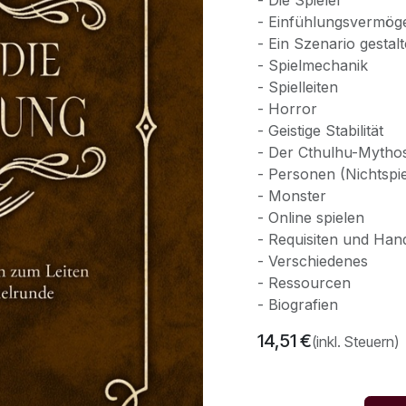
- Die Spieler
- Einfühlungsvermög
- Ein Szenario gestal
- Spielmechanik
- Spielleiten
- Horror
- Geistige Stabilität
- Der Cthulhu-Mytho
- Personen (Nichtspi
- Monster
- Online spielen
- Requisiten und Han
- Verschiedenes
- Ressourcen
- Biografien
14,51
€
(inkl. Steuern)