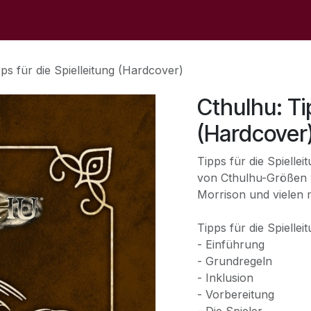
op
Sale
Der Laden
Veranstaltungen
Kontaktieren S
ps für die Spielleitung (Hardcover)
Cthulhu: Ti
(Hardcover
Tipps für die Spielle
von Cthulhu-Größen 
Morrison und vielen 
Tipps für die Spiellei
- Einführung
- Grundregeln
- Inklusion
- Vorbereitung