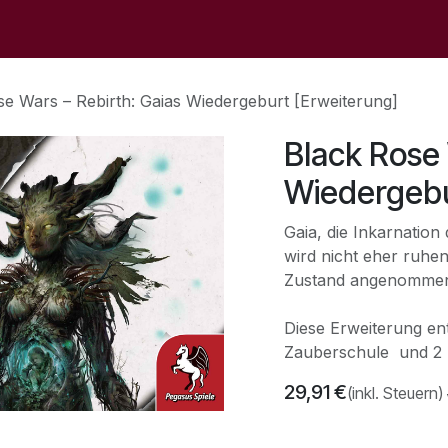
op
Sale
Der Laden
Veranstaltungen
Kontaktieren S
se Wars – Rebirth: Gaias Wiedergeburt [Erweiterung]
Black Rose 
Wiedergebu
Gaia, die Inkarnatio
wird nicht eher ruhen
Zustand angenommen h
Diese Erweiterung ent
Zauberschule und 2 
29,91
€
(inkl. Steuern)