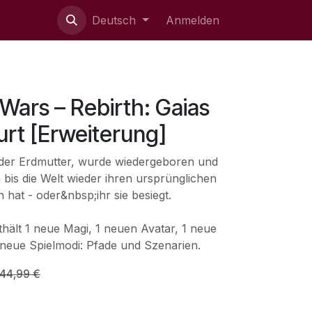
ie uns
Deutsch
Anmelden
Wars – Rebirth: Gaias
rt [Erweiterung]
n der Erdmutter, wurde wiedergeboren und
 bis die Welt wieder ihren ursprünglichen
at - oder&nbsp;ihr sie besiegt.
hält 1 neue Magi, 1 neuen Avatar, 1 neue
neue Spielmodi: Pfade und Szenarien.
44,99
€