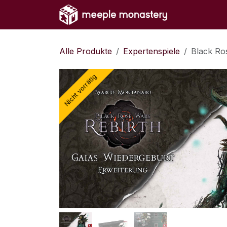
Zum Inhalt springen
Home
Sh
Alle Produkte
Expertenspiele
Black Ro
Nicht vorrätig
Nicht vorrätig