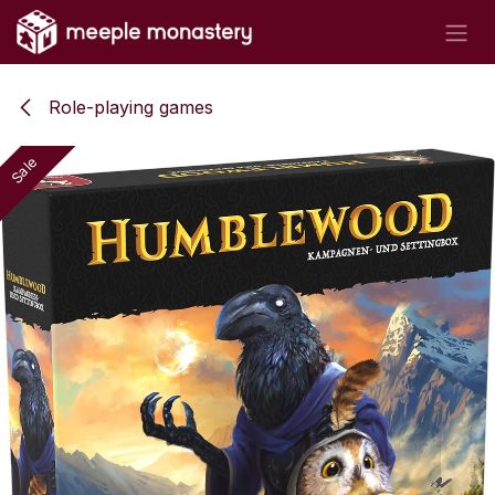
Skip to Content
Role-playing games
Sale