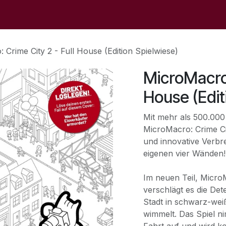
op
Sale
The Store
Events
Contact Us
 Crime City 2 - Full House (Edition Spielwiese)
MicroMacro:
House (Edit
Mit mehr als 500.000
MicroMacro: Crime Ci
und innovative Verbr
eigenen vier Wänden!
Im neuen Teil, MicroM
verschlägt es die Det
Stadt in schwarz-wei
wimmelt. Das Spiel ni