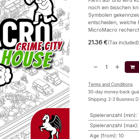
Fahrt auf und wird ko
noch ein bisschen kri
Symbolen gekennzeich
entscheiden, welche F
MicroMacro recherch
21.36
€
(Tax included)
Terms and Conditions
30-day money-back gua
Shipping: 2-3 Business 
Spieleranzahl (min)
:
Spieleranzahl (max)
Age (from)
:
10