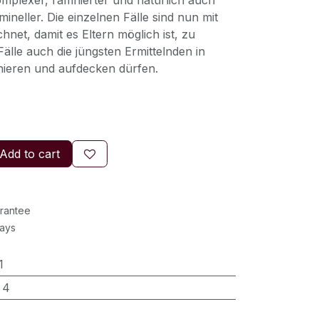
mplexer, raffinierter und natürlich auch
mineller. Die einzelnen Fälle sind nun mit
net, damit es Eltern möglich ist, zu
älle auch die jüngsten Ermittelnden in
ieren und aufdecken dürfen.
Add to cart
rantee
Days
1
:
4