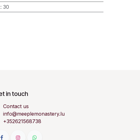
)
:
30
t in touch
Contact us
info@meeplemonastery.lu
+352621568738