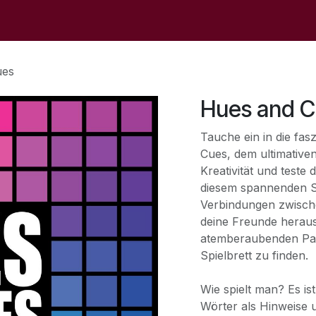
op
Sale
The Store
Events
Contact Us
ues
Hues and 
Tauche ein in die fas
Cues, dem ultimativen
Kreativität und teste 
diesem spannenden Sp
Verbindungen zwisch
deine Freunde heraus
atemberaubenden Pal
Spielbrett zu finden.
Wie spielt man? Es is
Wörter als Hinweise 