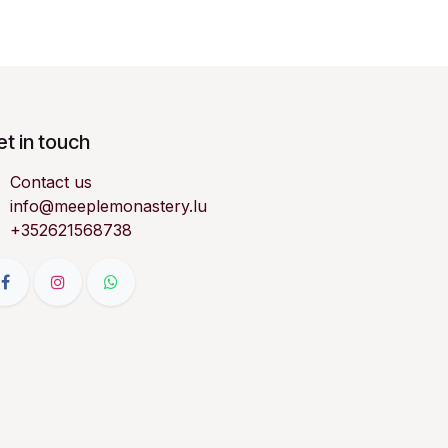
t in touch
Contact us
info@meeplemonastery.lu
+352621568738