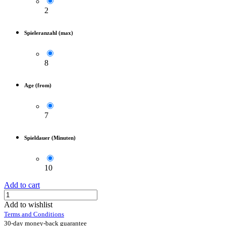
2
Spieleranzahl (max)
8
Age (from)
7
Spieldauer (Minuten)
10
Add to cart
Add to wishlist
Terms and Conditions
30-day money-back guarantee