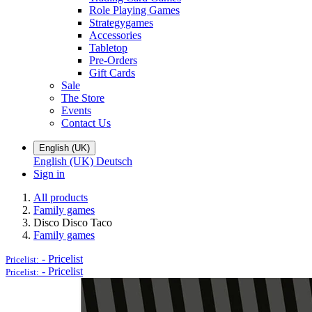
Role Playing Games
Strategygames
Accessories
Tabletop
Pre-Orders
Gift Cards
Sale
The Store
Events
Contact Us
English (UK)
English (UK)
Deutsch
Sign in
All products
Family games
Disco Disco Taco
Family games
-
Pricelist
Pricelist:
-
Pricelist
Pricelist: