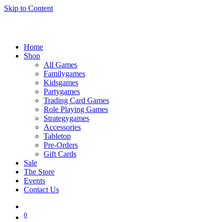
Skip to Content
Home
Shop
All Games
Familygames
Kidsgames
Partygames
Trading Card Games
Role Playing Games
Strategygames
Accessories
Tabletop
Pre-Orders
Gift Cards
Sale
The Store
Events
Contact Us
0