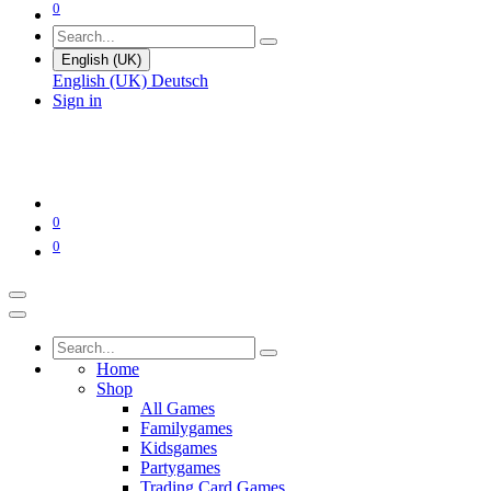
0
English (UK)
English (UK)
Deutsch
Sign in
0
0
Home
Shop
All Games
Familygames
Kidsgames
Partygames
Trading Card Games