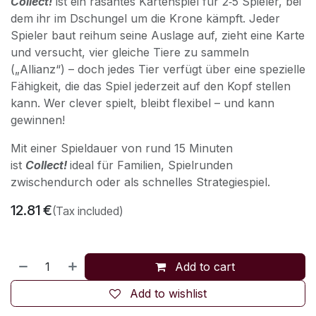
Collect!
ist ein rasantes Kartenspiel für 2‑5 Spieler, bei
dem ihr im Dschungel um die Krone kämpft. Jeder
Spieler baut reihum seine Auslage auf, zieht eine Karte
und versucht, vier gleiche Tiere zu sammeln
(„Allianz“) – doch jedes Tier verfügt über eine spezielle
Fähigkeit, die das Spiel jederzeit auf den Kopf stellen
kann. Wer clever spielt, bleibt flexibel – und kann
gewinnen!
Mit einer Spieldauer von rund 15 Minuten
ist
Collect!
ideal für Familien, Spielrunden
zwischendurch oder als schnelles Strategiespiel.
12.81
€
(Tax included)
Add to cart
Add to wishlist