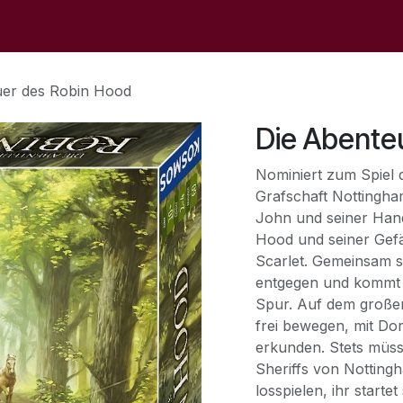
op
Sale
The Store
Events
Contact Us
uer des Robin Hood
Die Abente
Nominiert zum Spiel 
Grafschaft Nottingha
John und seiner Handl
Hood und seiner Gefä
Scarlet. Gemeinsam st
entgegen und kommt 
Spur. Auf dem großen 
frei bewegen, mit D
erkunden. Stets müss
Sheriffs von Notting
losspielen, ihr starte