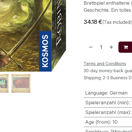
Brettspiel enthalten
Geschichte. Ein toll
34.18
€
(Tax included)
Terms and Conditions
30-day money-back gua
Shipping: 2-3 Business 
Language
:
German
Spieleranzahl (min)
:
Spieleranzahl (max)
Age (from)
:
10
Spieldauer (Minuten