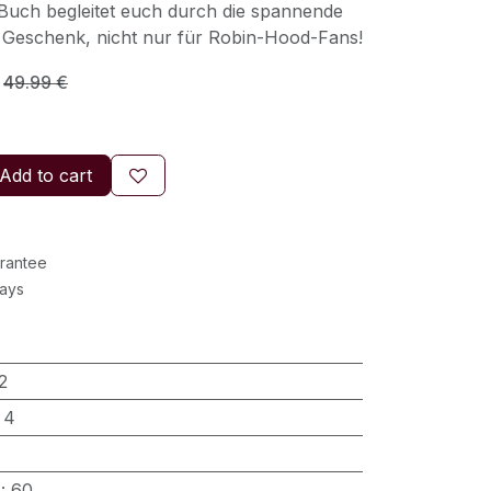
e Buch begleitet euch durch die spannende
es Geschenk, nicht nur für Robin-Hood-Fans!
49.99
€
Add to cart
rantee
Days
2
:
4
)
:
60