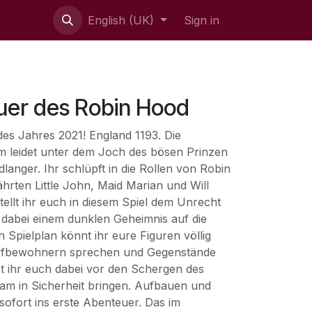
English (UK)
Sign in
uer des Robin Hood
des Jahres 2021! England 1193. Die
m leidet unter dem Joch des bösen Prinzen
anger. Ihr schlüpft in die Rollen von Robin
hrten Little John, Maid Marian und Will
ellt ihr euch in diesem Spiel dem Unrecht
dabei einem dunklen Geheimnis auf die
Spielplan könnt ihr eure Figuren völlig
orfbewohnern sprechen und Gegenstände
t ihr euch dabei vor den Schergen des
ham in Sicherheit bringen. Aufbauen und
t sofort ins erste Abenteuer. Das im