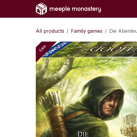
Skip to Content
Home
Sh
All products
Family games
Die Abente
Sale
Sale