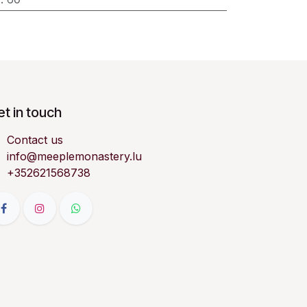
t in touch
Contact us
info@meeplemonastery.lu
+352621568738