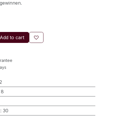
 gewinnen.
Add to cart
rantee
Days
2
:
8
)
:
30