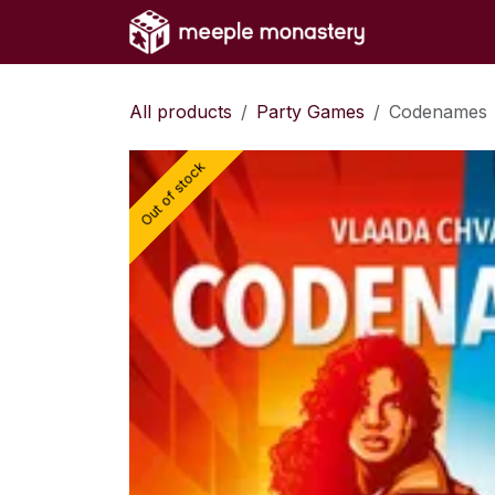
Skip to Content
Home
Sh
All products
Party Games
Codenames
Out of stock
Out of stock