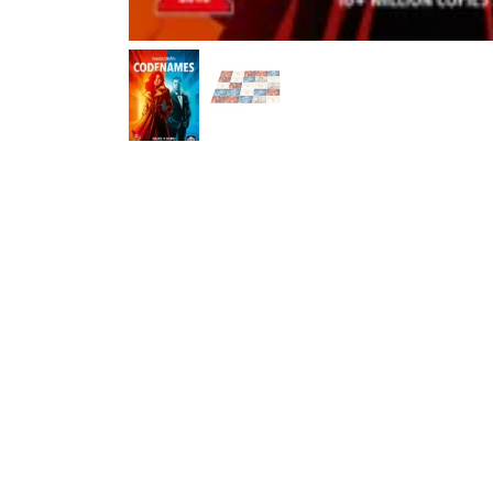
Useful links
About Us
Home
About Us
Products
In Luxembourg's ol
Legal
board game enthus
Contact us
our range with pas