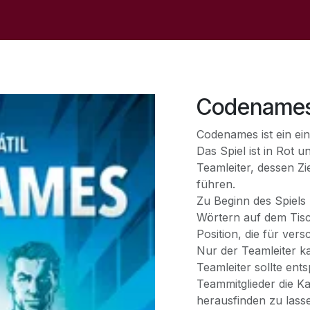
op
Sale
The Store
Events
Contact Us
Codename
Codenames ist ein ei
Das Spiel ist in Rot u
Teamleiter, dessen Zi
führen.
Zu Beginn des Spiels 
Wörtern auf dem Tisc
Position, die für ver
Nur der Teamleiter k
Teamleiter sollte en
Teammitglieder die K
herausfinden zu lass