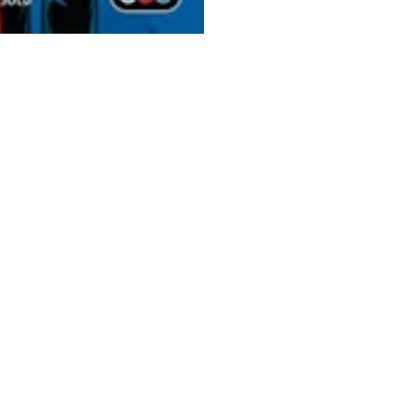
Ge
dest city, we are the home for all
iasts in the Greater Region. We curate
sion and expertise to offer you the best