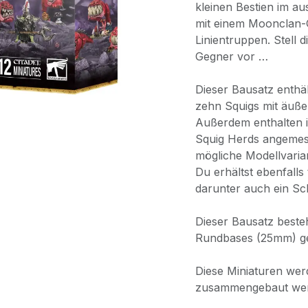
kleinen Bestien im a
mit einem Moonclan-G
Linientruppen. Stell 
Gegner vor …
Dieser Bausatz enthä
zehn Squigs mit äußer
Außerdem enthalten is
Squig Herds angemess
mögliche Modellvaria
Du erhältst ebenfalls
darunter auch ein S
Dieser Bausatz besteh
Rundbases (25mm) gel
Diese Miniaturen wer
zusammengebaut we