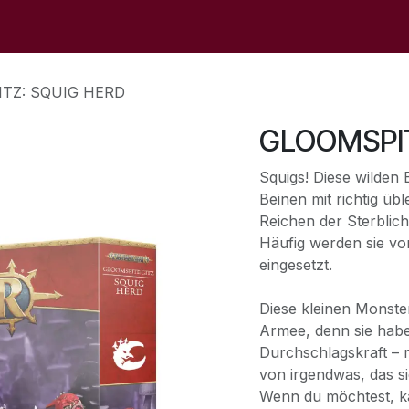
op
Sale
The Store
Events
Contact Us
ITZ: SQUIG HERD
GLOOMSPIT
Squigs! Diese wilden 
Beinen mit richtig ü
Reichen der Sterblic
Häufig werden sie vo
eingesetzt.
Diese kleinen Monster
Armee, denn sie habe
Durchschlagskraft – r
von irgendwas, das si
Wenn du möchtest, k