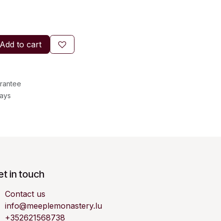
Add to cart
rantee
Days
t in touch
Contact us
info@meeplemonastery.lu
+352621568738