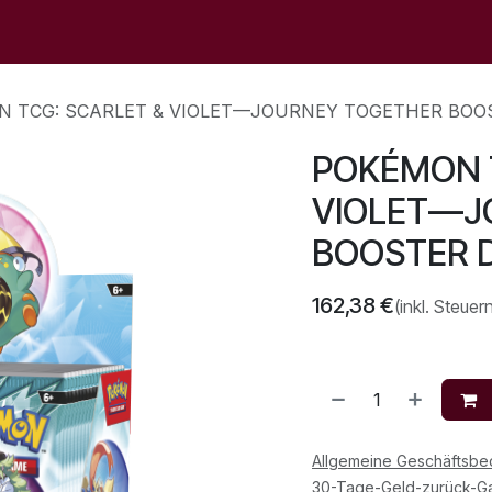
op
Sale
Der Laden
Veranstaltungen
Kontaktieren S
 TCG: SCARLET & VIOLET—JOURNEY TOGETHER BOO
POKÉMON 
VIOLET—J
BOOSTER 
162,38
€
(inkl. Steuer
Allgemeine Geschäftsb
30-Tage-Geld-zurück-Ga