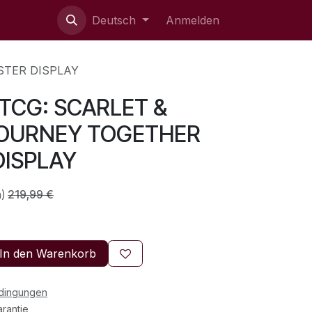
ie uns
Deutsch
Anmelden
STER DISPLAY
TCG: SCARLET &
OURNEY TOGETHER
DISPLAY
n)
219,99
€
In den Warenkorb
edingungen
rantie